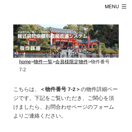
コ
株
ン
式
テ
会
ン
社
ツ
京
へ
都
ス
home
>
物件一覧
>
会員様限定物件
>物件番号
不
キ
7-2
動
ッ
産
プ
こちらは、
＜物件番号 7-2＞
の物件詳細ペー
流
ジです。下記をご覧いただき、ご関心を頂
通
けましたら、お問合わせページのフォーム
シ
よりご連絡ください。
ス
テ