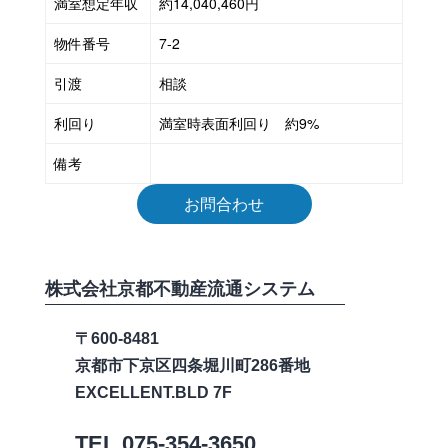
満室想定年収
約14,040,460円
く
だ
物件番号
7-2
さ
引渡
相談
い。
利回り
満室時表面利回り 約9%
備考
お問合わせ
株式会社京都不動産流通システム
〒600-8481
京都市下京区四条堀川町286番地
EXCELLENT.BLD 7F
TEL
075-354-3650