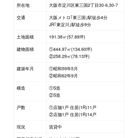
ン・
所在地
大阪市淀川区東三国2丁目30-6,30-7
不
交通
大阪メトロ｢東三国｣駅徒歩4分
動
JR｢東淀川｣駅徒歩9分
産
土地面積
191.38㎡(57.89坪)
投
建物面積
①444.97㎡(134.60坪)
資・
②258.29㎡(78.13坪)
一
棟
建築年月
①昭和59年5月
②昭和62年9月
売
り
構造
①S造
②S造
は
お
戸数
①店舗1戸 住居(1R)11戸
ま
②店舗1戸 住居(1R)14戸
か
現況
賃貸中
せ