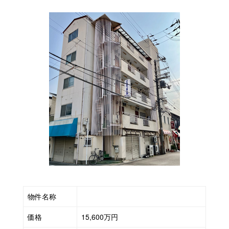
ム
|
京
都
の
収
益
物
件・
収
益
マ
ン
物件名称
シ
価格
15,600万円
ョ