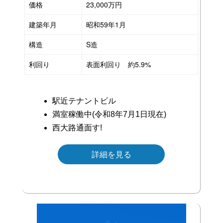
価格
23,000万円
ン・
不
建築年月
昭和59年1月
動
構造
S造
産
利回り
表面利回り 約5.9%
投
資・
一
駅近テナントビル
棟
満室稼働中(令和8年7月1日現在)
売
西大路通面す!
り
詳細を見る
は
お
ま
か
せ