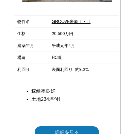
物件名
GROOVE米原Ⅰ・Ⅱ
価格
20,500万円
建築年月
平成元年4月
構造
RC造
利回り
表面利回り 約9.2%
稼働率良好!
土地234坪付!
■
■
詳細を見る