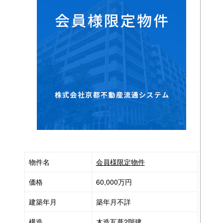
く
だ
さ
い。
物件名
会員様限定物件
価格
60,000万円
建築年月
築年月不詳
構造
木造瓦葺2階建