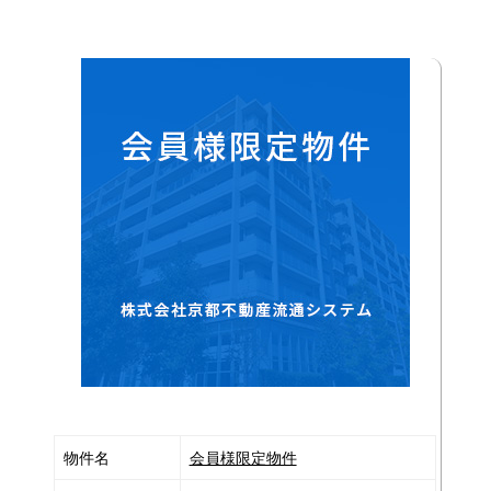
ム
|
京
都
の
収
益
物
件・
収
益
マ
ン
シ
物件名
会員様限定物件
ョ