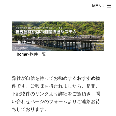
コ
株
ン
式
テ
会
ン
社
ツ
京
へ
都
ス
home
>物件一覧
不
キ
動
ッ
産
プ
弊社が自信を持ってお勧めする
おすすめ物
流
件
です。ご興味を持たれましたら、是非、
通
下記物件のリンクより詳細をご覧頂き、問
シ
い合わせページのフォームよりご連絡お待
ス
ちしております。
テ