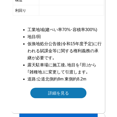
利回り
工業地域(建ぺい率70%･容積率300%)
地目/田
仮換地処分公告後(令和15年度予定)に行
われる賦課金等に関する権利義務の承
継が必要です｡
露天駐車場に施工後､地目を｢田｣から
｢雑種地｣に変更して引渡します｡
道路:公道北側約8m 東側約8.2m
詳細を見る